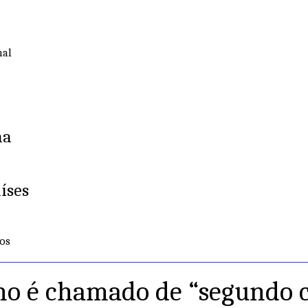
nal
ha
íses
os
ino é chamado de “segundo 