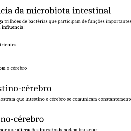
cia da microbiota intestinal
ga trilhões de bactérias que participam de funções importante
 influencia:
trientes
om o cérebro
stino-cérebro
mostram que intestino e cérebro se comunicam constantemente.
ino-cérebro
 por que alterações intestinais podem impactar: