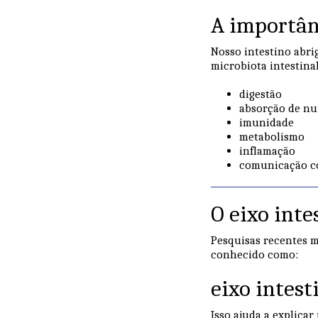
A importân
Nosso intestino abri
microbiota intestinal
digestão
absorção de nu
imunidade
metabolismo
inflamação
comunicação c
O eixo inte
Pesquisas recentes 
conhecido como:
eixo intest
Isso ajuda a explicar