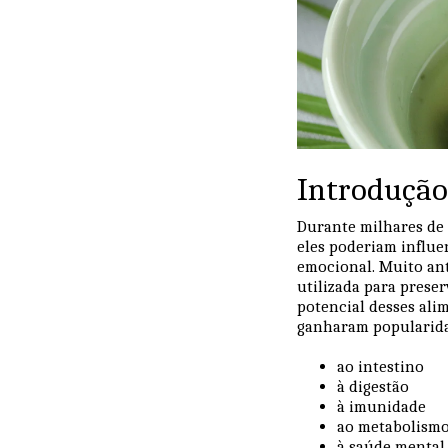
Introdução
Durante milhares de
eles poderiam influe
emocional. Muito ant
utilizada para prese
potencial desses ali
ganharam popularidad
ao intestino
à digestão
à imunidade
ao metabolism
à saúde mental