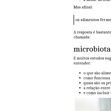
Mas afinal:
os alimentos ferm
A resposta é bastant
chamada:
microbiota
E muitos estudos sug
entender:
o que são alim
como funciona 
quais são os pr
a relação entre
e como incluir 