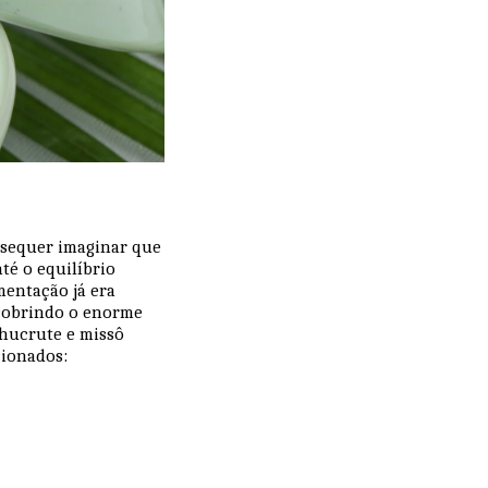
 sequer imaginar que
té o equilíbrio
mentação já era
escobrindo o enorme
chucrute e missô
cionados: