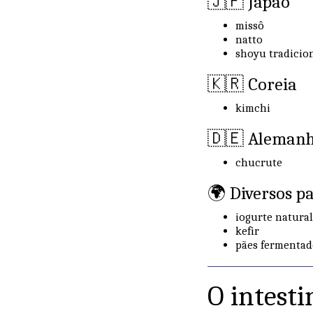
🇯🇵 Japão
missô
natto
shoyu tradicio
🇰🇷 Coreia
kimchi
🇩🇪 Aleman
chucrute
🌍 Diversos pa
iogurte natural
kefir
pães fermentad
O intest