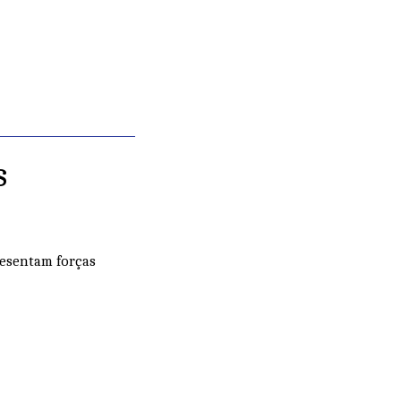
s
resentam forças