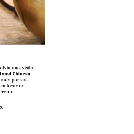
olvia uma visão
ional Chinesa
mundo por sua
ma focar no
ferente:
s.