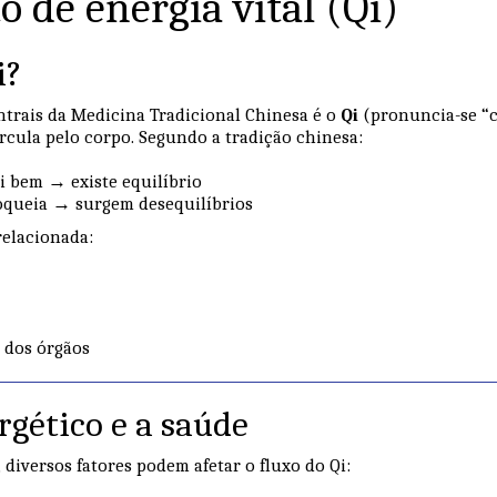
o de energia vital (Qi)
i?
trais da Medicina Tradicional Chinesa é o
Qi
(pronuncia-se “c
ircula pelo corpo. Segundo a tradição chinesa:
i bem → existe equilíbrio
oqueia → surgem desequilíbrios
relacionada:
 dos órgãos
rgético e a saúde
diversos fatores podem afetar o fluxo do Qi: