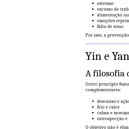
estresse
excesso de tra
alimentação i
emoções repri
falta de sono
Por isso, a prevençã
Yin e Yan
A filosofia
Outro princípio famo
complementares:
descanso e açã
frio e calor
calma e movim
introspecção e
O objetivo não é eli