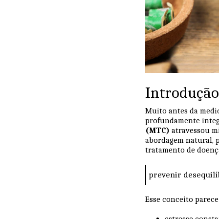
Introdução
Muito antes da medi
profundamente integ
(MTC)
atravessou mi
abordagem natural, p
tratamento de doenças
prevenir desequil
Esse conceito parec
estresse const