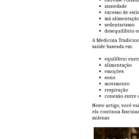
ansiedade
excesso de est
má alimentaçã
sedentarismo
desequilíbrio 
A Medicina Tradicion
saúde baseada em:
equilíbrio ener
alimentação
emoções
sono
movimento
respiração
conexão entre 
Neste artigo, você va
ela continua fascin
milenar.