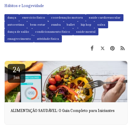
Hábitos e Longevidade
dança
exercício físico
coordenação motora
saúde cardiovascular
autoestima
bem-estar
zumba
ballet
hip hop
salsa
dança de salão
condicionamento físico
saúde mental
emagrecimento
atividade física
24
Jan
ALIMENTAÇÃO SAUDÁVEL: O Guia Completo para Iniciantes