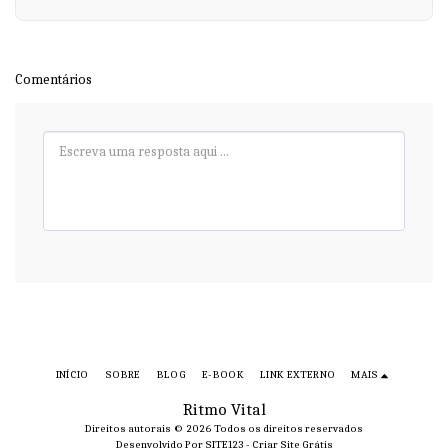
Comentários
INÍCIO
SOBRE
BLOG
E-BOOK
LINK EXTERNO
MAIS
Ritmo Vital
Direitos autorais © 2026 Todos os direitos reservados
Desenvolvido Por
SITE123
-
Criar Site Grátis