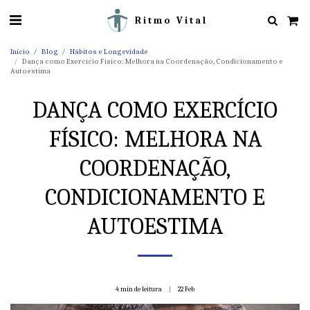
Ritmo Vital
Início
Blog
Hábitos e Longevidade
Dança como Exercício Físico: Melhora na Coordenação, Condicionamento e
Autoestima
DANÇA COMO EXERCÍCIO
FÍSICO: MELHORA NA
COORDENAÇÃO,
CONDICIONAMENTO E
AUTOESTIMA
4 min de leitura
22
Feb