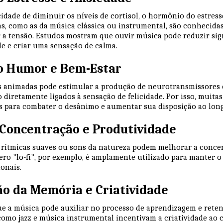
idade de diminuir os níveis de cortisol, o hormônio do estress
s, como as da música clássica ou instrumental, são conhecida
r a tensão. Estudos mostram que ouvir música pode reduzir sig
e e criar uma sensação de calma.
do Humor e Bem-Estar
s animadas pode estimular a produção de neurotransmissores
o diretamente ligados à sensação de felicidade. Por isso, muita
es para combater o desânimo e aumentar sua disposição ao long
a Concentração e Produtividade
 rítmicas suaves ou sons da natureza podem melhorar a concen
ero "lo-fi", por exemplo, é amplamente utilizado para manter o
onais.
ão da Memória e Criatividade
e a música pode auxiliar no processo de aprendizagem e rete
como jazz e música instrumental incentivam a criatividade ao