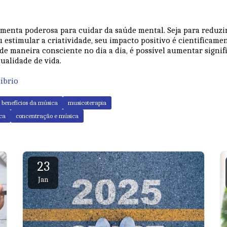
o
menta poderosa para cuidar da saúde mental. Seja para reduzir
estimular a criatividade, seu impacto positivo é cientificam
de maneira consciente no dia a dia, é possível aumentar signi
ualidade de vida.
íbrio
benefícios da música
musicoterapia
ca
concentração e música
23
Jan