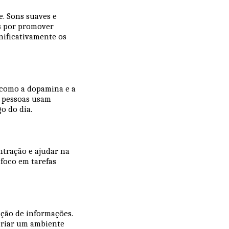
e. Sons suaves e
s por promover
nificativamente os
 como a dopamina e a
s pessoas usam
o do dia.
tração e ajudar na
 foco em tarefas
nção de informações.
 criar um ambiente