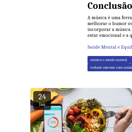
Conclusã
A música é uma ferra
melhorar o humor ou 
incorporar a música 
estar emocional e a q
Saúde Mental e Equil
música e saúde mental
reduzir estresse com músi
24
Jan