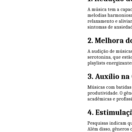
A música tem a capac
melodias harmoniosa
relaxamento e alivia
sintomas de ansiedad
2. Melhora 
A audição de música
serotonina, que estã
playlists energizant
3. Auxílio n
Músicas com batidas
produtividade. O gên
acadêmicas e profissi
4. Estimulaç
Pesquisas indicam qu
Além disso, gêneros 