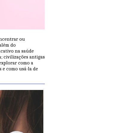
oncentrar ou
 além do
icativo na saúde
 civilizações antigas
 explorar como a
s e como usá-la de